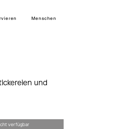
rvieren
Menschen
tickereien und
icht verfügbar