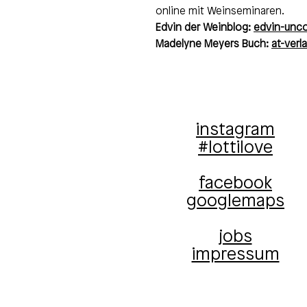
online mit Weinseminaren.
Edvin der Weinblog:
edvin-unc
Madelyne Meyers Buch:
at-verl
instagram
#lottilove
facebook
googlemaps
jobs
impressum