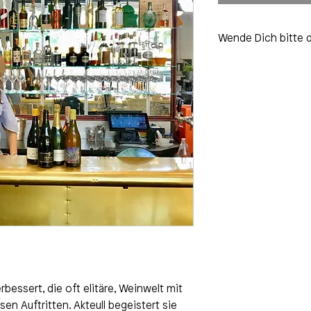
Wende Dich bitte d
edvin-uncorked.co
essert, die oft elitäre, Weinwelt mit
en Auftritten. Akteull begeistert sie