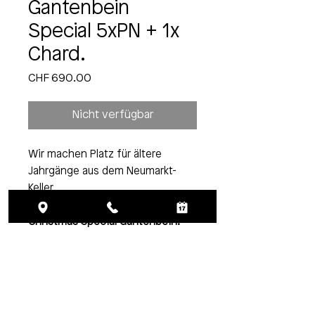
Gantenbein
Special 5xPN + 1x
Chard.
Preis
CHF 690.00
Nicht verfügbar
Wir machen Platz für ältere
Jahrgänge aus dem Neumarkt-
Keller
Christmas Special Gantenbein:
5 Flaschen Pinot Noir 2018 und 1
Flasche Chardonnay 2018 CHF
690.-
Es hät so lang s’hät. Max ein