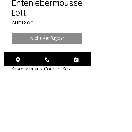
Entenlebermousse
Lotti
Preis
CHF 12.00
Nicht verfügbar
Entenlebermousse, 100g, Fr. 12.00
Zutaten: Butter, Entenleber, Eigelb,
Kirschschnaps, Cognac, Salz,
Pfeffer, Zwiebel, Nelke
Aufbewahren: gekühlt bei max. +5
°C, geöffnet innerhalb von 3
Tagen verbrauchen.
Hersteller: Lotti Lokal GmbH
Werdmühleplatz 3, 8001 Zürich