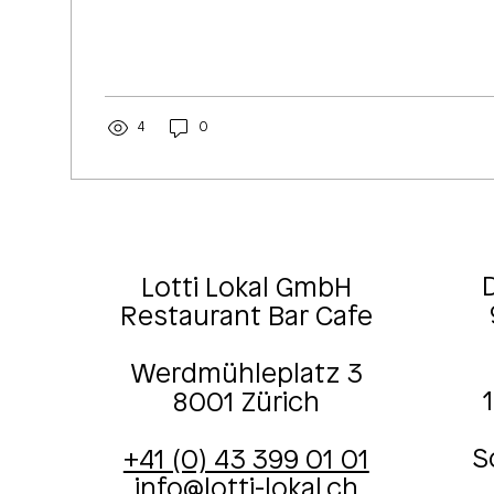
4
0
D
Lotti Lokal GmbH
Restaurant Bar Cafe
Werdmühleplatz 3
8001 Zürich
S
+41 (0) 43 399 01 01
info@lotti-lokal.ch