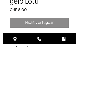
gelb Lotti
Preis
CHF 6.00
Nicht verfügbar
Rande süss-sauer, 250g, Fr. 6.00
Zutaten: Rande, Wasser, Essig,
Zucker, Salz
Aufbewahren: gekühlt bei max. +5
°C, geöffnet innerhalb von 5
Tagen verbrauchen.
Hersteller: Lotti Lokal GmbH
Werdmühleplatz 3, 8001 Zürich
=> jetzt reservieren <=